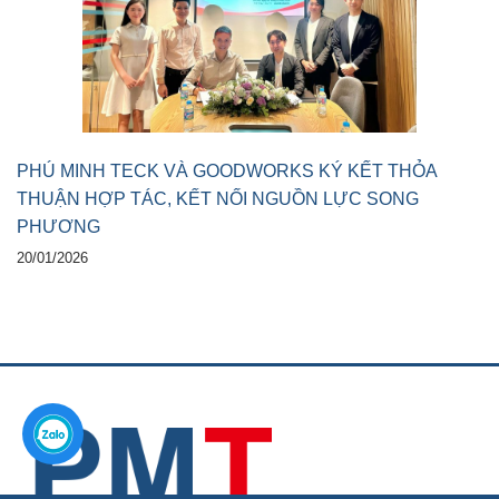
PHÚ MINH TECK VÀ GOODWORKS KÝ KẾT THỎA
THUẬN HỢP TÁC, KẾT NỐI NGUỒN LỰC SONG
PHƯƠNG
20/01/2026